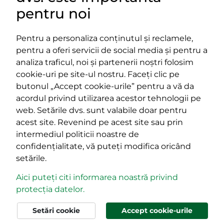
pentru noi
Pentru a personaliza conținutul și reclamele,
pentru a oferi servicii de social media și pentru a
Impressum
analiza traficul, noi și partenerii noștri folosim
Termeni și condiții
cookie-uri pe site-ul nostru. Faceți clic pe
Platforma PPE
butonul „Accept cookie-urile” pentru a vă da
400029 Cluj-Napoca,
400489 Cluj-Napoca,
acordul privind utilizarea acestor tehnologii pe
strada Cardinal Iuliu Hossu, nr.
strada Republicii, nr.
web. Setările dvs. sunt valabile doar pentru
41
60
acest site. Revenind pe acest site sau prin
tel/fax:
0723 250 321
tel/fax:
0264 590 758
intermediul politicii noastre de
email:
office@rmdsz.ro
email:
office@rmdsz.ro
confidențialitate, vă puteți modifica oricând
setările.
Aici puteți citi informarea noastră privind
protecția datelor.
© rmdsz.ro 2026
Setări cookie
Accept cookie-urile