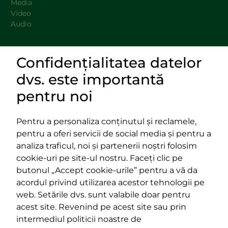
Media
Video
Audio
Confidențialitatea datelor
DOCUMENTE
dvs. este importantă
LINKURI UTILE
pentru noi
Pentru a personaliza conținutul și reclamele,
pentru a oferi servicii de social media și pentru a
Impressum
analiza traficul, noi și partenerii noștri folosim
Termeni și condiții
cookie-uri pe site-ul nostru. Faceți clic pe
Platforma PPE
butonul „Accept cookie-urile” pentru a vă da
400029 Cluj-Napoca,
400489 Cluj-Napoca,
acordul privind utilizarea acestor tehnologii pe
strada Cardinal Iuliu Hossu, nr.
strada Republicii, nr.
web. Setările dvs. sunt valabile doar pentru
41
60
acest site. Revenind pe acest site sau prin
tel/fax:
0723 250 321
tel/fax:
0264 590 758
intermediul politicii noastre de
email:
office@rmdsz.ro
email:
office@rmdsz.ro