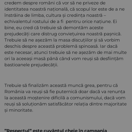
credem despre români că vor să ne priveze de
identitatea noastră națională, că scopul lor este de a ne
înstrăina de limba, cultura și credința noastră –
echivalentul rostului de a fi pentru orice națiune. Ei
bine, eu cred că trebuie să demontăm aceste
prejudecăți care distrug conviețuirea noastră pașnică.
Trebuie să ne așezăm la masa discuțiilor și să vorbim
deschis despre această problemă spinoasă. Iar dacă
este necesar, atunci trebuie să ne așezăm de mai multe
ori la aceeași masă până când vom reuși să desființăm
bastioanele prejudecății.
Trebuie să finalizăm această muncă grea, pentru că
România va reuși să fie puternică doar dacă va renunța
la această moștenire dificilă a comunismului, dacă vom
reuși să soluționăm satisfăcător relația dintre majoritate
și minoritate.
”Respectul” este cuvântul cheie în campania