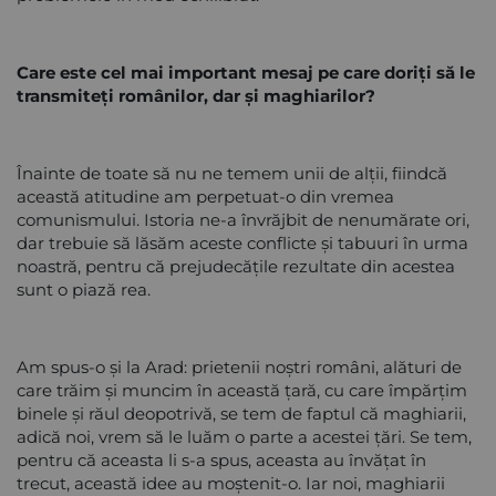
Care este cel mai important mesaj pe care doriți să le
transmiteți românilor, dar și maghiarilor?
Înainte de toate să nu ne temem unii de alții, fiindcă
această atitudine am perpetuat-o din vremea
comunismului. Istoria ne-a învrăjbit de nenumărate ori,
dar trebuie să lăsăm aceste conflicte și tabuuri în urma
noastră, pentru că prejudecățile rezultate din acestea
sunt o piază rea.
Am spus-o și la Arad: prietenii noștri români, alături de
care trăim și muncim în această țară, cu care împărțim
binele și răul deopotrivă, se tem de faptul că maghiarii,
adică noi, vrem să le luăm o parte a acestei țări. Se tem,
pentru că aceasta li s-a spus, aceasta au învățat în
trecut, această idee au moștenit-o. Iar noi, maghiarii