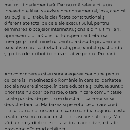
mai mult parlamentară. Dar nu mă refer aici la un
președinte lăsat să existe doar ornamental, însă, cred că
atribuțiile lui trebuie clarificate constituțional și
diferențiate total de cele ale executivului, pentru
eliminarea blocajelor interinstituționale din ultimii ani.
Spre exemplu, la Consiliul European ar trebui să
meargă primul ministru, pentru a discuta problemele
executive care se dezbat acolo, președintele păstrându-
și partea de atribuții reprezentative pentru România.
Am convingerea că eu sunt alegerea cea bună pentru
cei care își imaginează o Românie în care solidaritatea
socială nu are sincope, în care educația și cultura sunt o
prioritate nu doar pe hârtie, o țară în care comunitățile
locale pot decide pentru ei direcția în care vor să se
dezvolte țara lor. Mă bazez și pe votul celor care cred
într-o Românie modernă în care mândria regională este
o valoare și nu o caracteristică de ascuns sub preș.. Mă
văd un președinte deschis, serios, care privește toate
problemele în mod echilibrat.