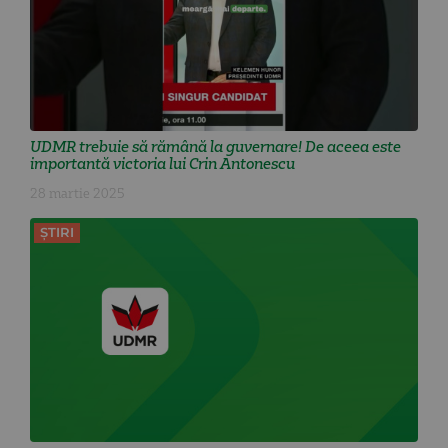
UDMR trebuie să rămână la guvernare! De aceea este
importantă victoria lui Crin Antonescu
28 martie 2025
ȘTIRI