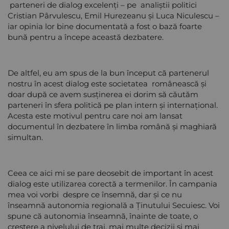
parteneri de dialog excelenți – pe analiștii politici
Cristian Pârvulescu, Emil Hurezeanu și Luca Niculescu –
iar opinia lor bine documentată a fost o bază foarte
bună pentru a începe această dezbatere.
De altfel, eu am spus de la bun început că partenerul
nostru în acest dialog este societatea românească și
doar după ce avem susținerea ei dorim să căutăm
parteneri în sfera politică pe plan intern și internațional.
Acesta este motivul pentru care noi am lansat
documentul în dezbatere în limba română și maghiară
simultan.
Ceea ce aici mi se pare deosebit de important în acest
dialog este utilizarea corectă a termenilor. În campania
mea voi vorbi despre ce însemnă, dar și ce nu
înseamnă autonomia regională a Ținutului Secuiesc. Voi
spune că autonomia înseamnă, înainte de toate, o
creștere a nivelului de trai, mai multe decizii și mai