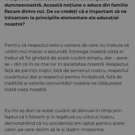
dumneavoastră. Această noțiune o aduce din familie
fiecare dintre noi. De ce credeți că e important să ne
întoarcem la principiile elementare ale educației
noastre?
Pentru că respectul este o valoare de care nu trebuie să
uităm nici măcar o secundă. Întreaga noastră viață ar
trebui să fie ghidată de acest cuvânt simplu, dar – pare-
se – din ce în ce mai rar în societatea noastră. Respectul
față de părinții noștri, față de semenul nostru, respectul
cuvântului dat și respectul pentru învățătură, față de
tradițiile și valorile comunității noastre ne călăuzește
toată viața noastră.
Eu mi-aș dori ca acest cuvânt să dăinuie în timp prin
faptul că îl folosim și în legătură cu viitorul nostru,
demonstrând că nu accidental am optat pentru acele
valori pe care dorim să le și lăsăm moștenire.