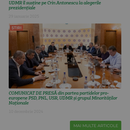
UDMR îl susține pe Crin Antonescu la alegerile
prezidențiale
29 ianuarie 2025
ȘTIRI
COMUNICAT DE PRESĂ din partea partidelor pro-
europene PSD, PNL, USR, UDMR și grupul Minorităților
Naționale
10 decembrie 2024
MAI MULTE ARTICOLE