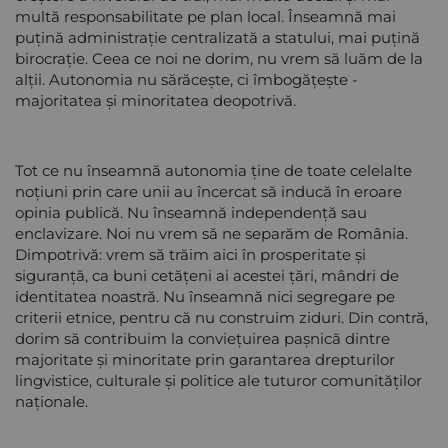
multă responsabilitate pe plan local. Înseamnă mai
puțină administrație centralizată a statului, mai puțină
birocrație. Ceea ce noi ne dorim, nu vrem să luăm de la
alții. Autonomia nu sărăcește, ci îmbogățește -
majoritatea și minoritatea deopotrivă.
Tot ce nu înseamnă autonomia ține de toate celelalte
noțiuni prin care unii au încercat să inducă în eroare
opinia publică. Nu înseamnă independență sau
enclavizare. Noi nu vrem să ne separăm de România.
Dimpotrivă: vrem să trăim aici în prosperitate și
siguranță, ca buni cetățeni ai acestei țări, mândri de
identitatea noastră. Nu înseamnă nici segregare pe
criterii etnice, pentru că nu construim ziduri. Din contră,
dorim să contribuim la conviețuirea pașnică dintre
majoritate și minoritate prin garantarea drepturilor
lingvistice, culturale și politice ale tuturor comunităților
naționale.