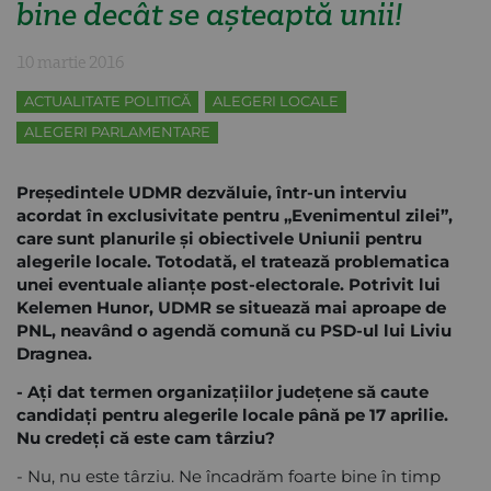
bine decât se aşteaptă unii!
10 martie 2016
ACTUALITATE POLITICĂ
ALEGERI LOCALE
ALEGERI PARLAMENTARE
Preşedintele UDMR dezvăluie, într-un interviu
acordat în exclusivitate pentru „Evenimentul zilei”,
care sunt planurile şi obiectivele Uniunii pentru
alegerile locale. Totodată, el tratează problematica
unei eventuale alianţe post-electorale. Potrivit lui
Kelemen Hunor, UDMR se situează mai aproape de
PNL, neavând o agendă comună cu PSD-ul lui Liviu
Dragnea.
- Ați dat termen organizațiilor județene să caute
candidați pentru alegerile locale până pe 17 aprilie.
Nu credeți că este cam târziu?
- Nu, nu este târziu. Ne încadrăm foarte bine în timp