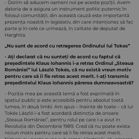
- Dorim să aducem oameni noi pe aceste poziții. Avem
datoria de a asigura un instrument politic puternic în
folosul comunității, din această cauză este importantă
prezența noastră în legislativ, din care intenționez să fac
parte și în cele ce urmează, în calitate de deputat de
Harghita.
„Nu sunt de acord cu retragerea Ordinului lui Tokes”
- Ați declarat că nu sunteți de acord cu faptul că
președintele Klaus Iohannis i-a retras Ordinul „Steaua
României” lui László Tokés, că nu există vreun motiv
pentru care să îi fie retras acest merit. I-ați transmis
președintelui Klaus Iohannis părerea dumneavoastră?
- Poziția mea pe această temă a fost exprimată în
spațiul public și este accesibilă pentru absolut toată
lumea, în două limbi. Am spus – înainte de toate – că lui
Tokés László i-a fost acordată distincția de onoare
„Steaua României”, pentru rolul pe care l-a avut în
Revoluția din Decembrie 1989. Cred că nu poate exista
niciun motiv pentru care să îi fie retras acest merit.