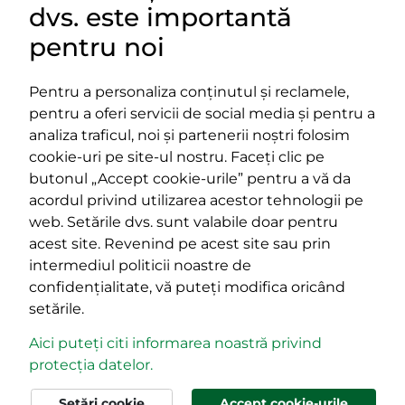
dvs. este importantă
LINKURI UTILE
pentru noi
Pentru a personaliza conținutul și reclamele,
pentru a oferi servicii de social media și pentru a
Impressum
analiza traficul, noi și partenerii noștri folosim
Termeni și condiții
cookie-uri pe site-ul nostru. Faceți clic pe
Platforma PPE
butonul „Accept cookie-urile” pentru a vă da
400029 Cluj-Napoca,
400489 Cluj-Napoca,
acordul privind utilizarea acestor tehnologii pe
strada Cardinal Iuliu Hossu, nr.
strada Republicii, nr.
web. Setările dvs. sunt valabile doar pentru
41
60
acest site. Revenind pe acest site sau prin
tel/fax:
0723 250 321
tel/fax:
0264 590 758
intermediul politicii noastre de
email:
office@rmdsz.ro
email:
office@rmdsz.ro
confidențialitate, vă puteți modifica oricând
setările.
Aici puteți citi informarea noastră privind
protecția datelor.
© rmdsz.ro 2026
Setări cookie
Accept cookie-urile