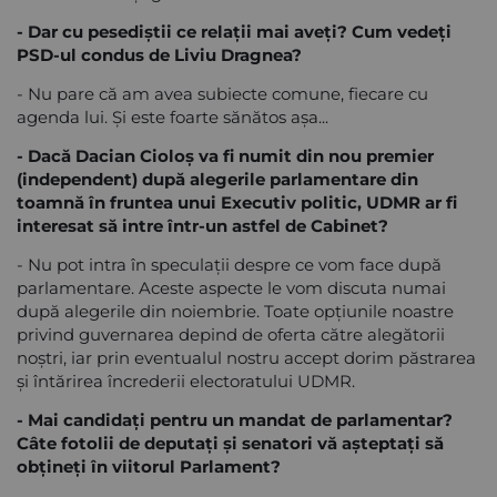
- Dar cu pesediștii ce relații mai aveți? Cum vedeți
PSD-ul condus de Liviu Dragnea?
- Nu pare că am avea subiecte comune, fiecare cu
agenda lui. Și este foarte sănătos așa...
- Dacă Dacian Cioloș va fi numit din nou premier
(independent) după alegerile parlamentare din
toamnă în fruntea unui Executiv politic, UDMR ar fi
interesat să intre într-un astfel de Cabinet?
- Nu pot intra în speculații despre ce vom face după
parlamentare. Aceste aspecte le vom discuta numai
după alegerile din noiembrie. Toate opțiunile noastre
privind guvernarea depind de oferta către alegătorii
noștri, iar prin eventualul nostru accept dorim păstrarea
și întărirea încrederii electoratului UDMR.
- Mai candidați pentru un mandat de parlamentar?
Câte fotolii de deputați și senatori vă așteptați să
obțineți în viitorul Parlament?