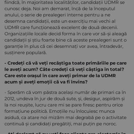
fiindcă, în majoritatea localităților, candidații UDMR se
cunosc deja. Noi am demarat, încă de la începutul
anului, o serie de prealegeri interne pentru a ne
desemna candidații, este un exercițiu mai vechi al
UDMR care funcționează excelent de două decenii.
Organizațiile locale decid forma în care vor să-și aleagă
candidații și știu foarte bine că aceste prealegeri sunt o
garanție în plus că cei desemnați vor avea, întradevăr,
susținere populară.
- Credeți că vă veți recâștiga toate primăriile pe care
le aveți acum? Câte credeți că veți câștiga în total?
Care este orașul în care aveți primar de la UDMR
acum și aveți emoții că va fi învins?
- Sperăm că vom păstra același număr de primari ca în
2012, undeva în jur de două sute, și, desigur, aspirăm și
la noi reușite, lucru care mi se pare firesc pentru orice
formațiune politică. Emoțiile nu înlocuiesc munca
asiduă, ca atare noi mizăm mai degrabă pe o activitate
continuă și candidați pregătiți, mai puțin pe noroc.