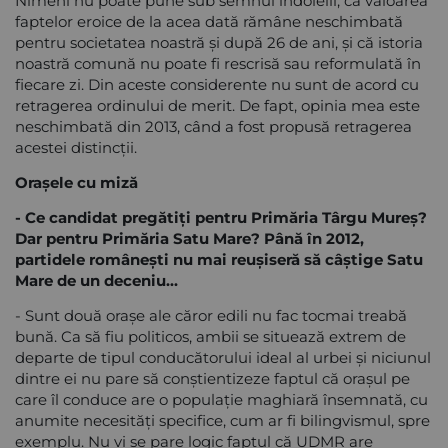
Nimeni nu poate pune sub semnul îndoielii, că valoarea
faptelor eroice de la acea dată rămâne neschimbată
pentru societatea noastră și după 26 de ani, și că istoria
noastră comună nu poate fi rescrisă sau reformulată în
fiecare zi. Din aceste considerente nu sunt de acord cu
retragerea ordinului de merit. De fapt, opinia mea este
neschimbată din 2013, când a fost propusă retragerea
acestei distincții.
Orașele cu miză
- Ce candidat pregătiţi pentru Primăria Târgu Mureş?
Dar pentru Primăria Satu Mare? Până în 2012,
partidele româneşti nu mai reuşiseră să câştige Satu
Mare de un deceniu...
- Sunt două orașe ale căror edili nu fac tocmai treabă
bună. Ca să fiu politicos, ambii se situează extrem de
departe de tipul conducătorului ideal al urbei și niciunul
dintre ei nu pare să conștientizeze faptul că orașul pe
care îl conduce are o populație maghiară însemnată, cu
anumite necesități specifice, cum ar fi bilingvismul, spre
exemplu. Nu vi se pare logic faptul că UDMR are