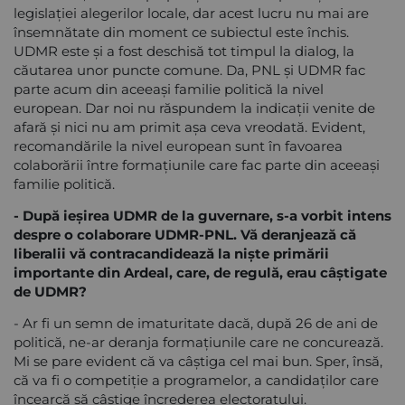
legislației alegerilor locale, dar acest lucru nu mai are
însemnătate din moment ce subiectul este închis.
UDMR este și a fost deschisă tot timpul la dialog, la
căutarea unor puncte comune. Da, PNL și UDMR fac
parte acum din aceeași familie politică la nivel
european. Dar noi nu răspundem la indicații venite de
afară și nici nu am primit așa ceva vreodată. Evident,
recomandările la nivel european sunt în favoarea
colaborării între formațiunile care fac parte din aceeași
familie politică.
- După ieşirea UDMR de la guvernare, s-a vorbit intens
despre o colaborare UDMR-PNL. Vă deranjează că
liberalii vă contracandidează la nişte primării
importante din Ardeal, care, de regulă, erau câştigate
de UDMR?
- Ar fi un semn de imaturitate dacă, după 26 de ani de
politică, ne-ar deranja formațiunile care ne concurează.
Mi se pare evident că va câștiga cel mai bun. Sper, însă,
că va fi o competiție a programelor, a candidaților care
încearcă să câștige încrederea electoratului.