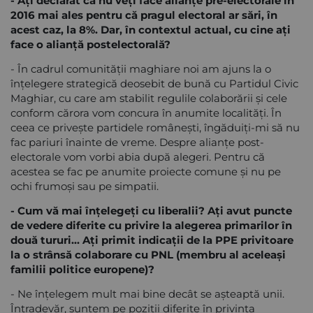
- Ați declarat că nu veți face alianțe pre-electorale în
2016 mai ales pentru că pragul electoral ar sări, în
acest caz, la 8%. Dar, în contextul actual, cu cine ați
face o alianță postelectorală?
- În cadrul comunității maghiare noi am ajuns la o
înțelegere strategică deosebit de bună cu Partidul Civic
Maghiar, cu care am stabilit regulile colaborării și cele
conform cărora vom concura în anumite localități. În
ceea ce privește partidele românești, îngăduiți-mi să nu
fac pariuri înainte de vreme. Despre alianțe post-
electorale vom vorbi abia după alegeri. Pentru că
acestea se fac pe anumite proiecte comune și nu pe
ochi frumoși sau pe simpatii.
- Cum vă mai înțelegeți cu liberalii? Ați avut puncte
de vedere diferite cu privire la alegerea primarilor în
două tururi... Aţi primit indicaţii de la PPE privitoare
la o strânsă colaborare cu PNL (membru al aceleaşi
familii politice europene)?
- Ne înțelegem mult mai bine decât se așteaptă unii.
Întradevăr, suntem pe poziții diferite în privința