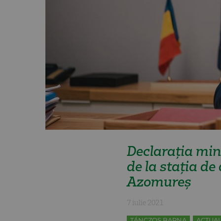
Declarația min
de la stația d
Azomureş
7 iulie 2021
TÁNCZOS BARNA
ACTUAL