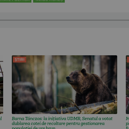
ȘTIRI
l
Barna Tánczos: la inițiativa UDMR, Senatul a votat
M
dublarea cotei de recoltare pentru gestionarea
p
populației de urs brun
f