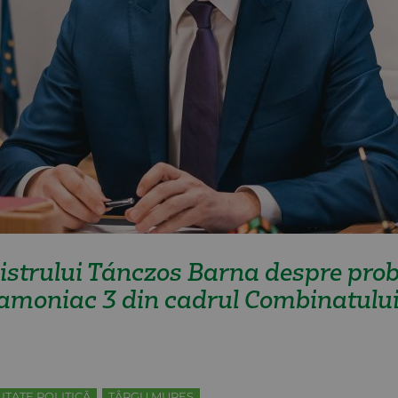
istrului Tánczos Barna despre prob
e amoniac 3 din cadrul Combinatulu
ITATE POLITICĂ
TÂRGU MUREŞ