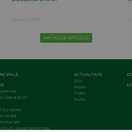
18 martie 2026
6
MAI MULTE ARTICOLE
INCIPALĂ
ACTUALITATE
D
Știri
IE
LI
Media
centrale
Video
a Deputaţilor
Audio
l European
e locală
teritoriale
nstituţii guvernamentale