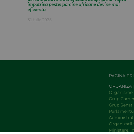
împotriva pestei porcine africane devine mai
eficientă
31 iulie 2026
PAGINA PR
ORGANIZAȚ
Organisme 
Grup Camer
Grup Senat
Parlamentu
Administraţi
Organizaţii 
Ministere, i