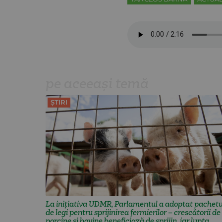
pe aceeași temă
ȘTIRI
La inițiativa UDMR, Parlamentul a adoptat pachetu
de legi pentru sprijinirea fermierilor – crescătorii de
porcine și bovine beneficiază de sprijin, iar lupta